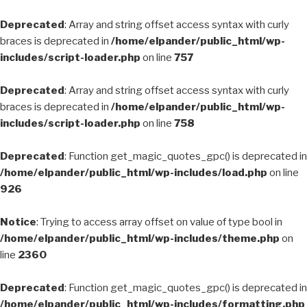
Deprecated
: Array and string offset access syntax with curly
braces is deprecated in
/home/elpander/public_html/wp-
includes/script-loader.php
on line
757
Deprecated
: Array and string offset access syntax with curly
braces is deprecated in
/home/elpander/public_html/wp-
includes/script-loader.php
on line
758
Deprecated
: Function get_magic_quotes_gpc() is deprecated in
/home/elpander/public_html/wp-includes/load.php
on line
926
Notice
: Trying to access array offset on value of type bool in
/home/elpander/public_html/wp-includes/theme.php
on
line
2360
Deprecated
: Function get_magic_quotes_gpc() is deprecated in
/home/elpander/public_html/wp-includes/formatting.php