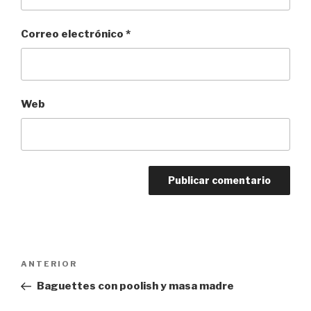
Correo electrónico
*
Web
Navegación
ANTERIOR
Entrada
de
anterior:
Baguettes con poolish y masa madre
entradas