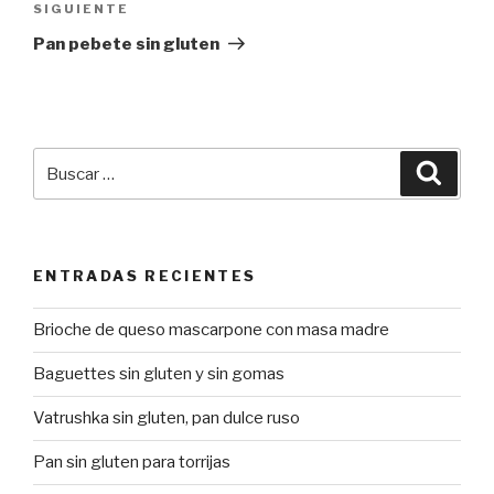
SIGUIENTE
Siguiente
entrada
Pan pebete sin gluten
Buscar
Busca
por:
ENTRADAS RECIENTES
Brioche de queso mascarpone con masa madre
Baguettes sin gluten y sin gomas
Vatrushka sin gluten, pan dulce ruso
Pan sin gluten para torrijas