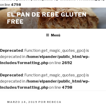
on line
4798
Ir
EL PAN DE REBE GLUTEN
al
FREE
contenido
Menú
Deprecated
: Function get_magic_quotes_gpc() is
deprecated in
/home/elpander/public_html/wp-
includes/formatting.php
on line
2692
Deprecated
: Function get_magic_quotes_gpc() is
deprecated in
/home/elpander/public_html/wp-
includes/formatting.php
on line
4798
PUBLICADO
MARZO 14, 2019
POR
REBECA