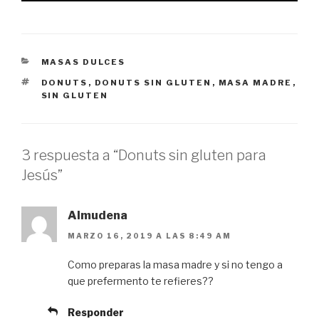
CATEGORÍAS
MASAS DULCES
ETIQUETAS
DONUTS
,
DONUTS SIN GLUTEN
,
MASA MADRE
,
SIN GLUTEN
3 respuesta a “Donuts sin gluten para
Jesús”
Almudena
MARZO 16, 2019 A LAS 8:49 AM
Como preparas la masa madre y si no tengo a
que prefermento te refieres??
Responder