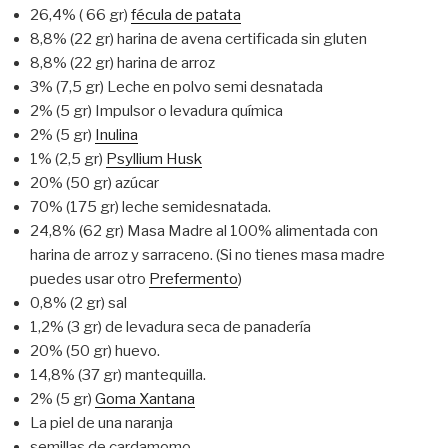
26,4% ( 66 gr)
fécula de patata
8,8% (22 gr) harina de avena certificada sin gluten
8,8% (22 gr) harina de arroz
3% (7,5 gr) Leche en polvo semi desnatada
2% (5 gr) Impulsor o levadura química
2% (5 gr)
Inulina
1% (2,5 gr)
Psyllium Husk
20% (50 gr) azúcar
70% (175 gr) leche semidesnatada.
24,8% (62 gr) Masa Madre al 100% alimentada con
harina de arroz y sarraceno. (Si no tienes masa madre
puedes usar otro
Prefermento
)
0,8% (2 gr) sal
1,2% (3 gr) de levadura seca de panadería
20% (50 gr) huevo.
14,8% (37 gr) mantequilla.
2% (5 gr)
Goma Xantana
La piel de una naranja
semillas de cardamomo