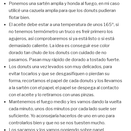
Ponemos una sartén amplia y honda al fuego, en mi caso
utilicé una cazuela amplia para que los donuts pudieran
flotar bien.
El aceite debe estar a una temperatura de unos 165º, si
no tenemos termómetro un truco es freír primero los
agujeros, así comprobaremos si ya está listo o si está
demasiado caliente. La idea es conseguir ese color
dorado tan chulo de los donuts con cuidado de no
pasarnos. Pasan muy rápido de dorado a tostado fuerte.
Los donuts una vez levados son muy delicados, para
evitar tocarlos y que se desgasifiquen o pierdan su
forma, recortamos el papel de cada donuts y los llevamos
a la sartén con el papel, el papel se despega al contacto
con el aceite y lo retiramos con unas pinzas.
Mantenemos el fuego medio y les vamos dando la vuelta
cada minuto, unos dos minutos por cada lado suele ser
suficiente. Yo aconsejaría hacerlos de uno en uno para
controlarlos bien y que no se nos tuesten mucho.
Los sacamos y los vamos poniendo sobre papel